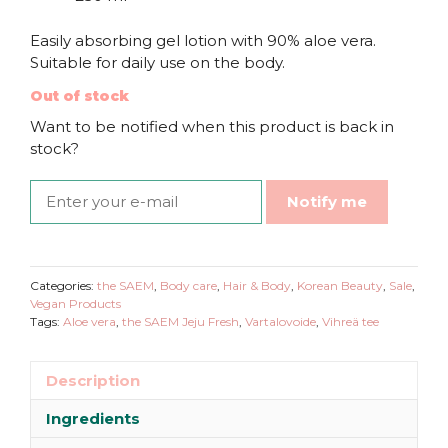
Easily absorbing gel lotion with 90% aloe vera.
Suitable for daily use on the body.
Out of stock
Want to be notified when this product is back in
stock?
Notify me
Add to wishlist
Categories:
the SAEM
,
Body care
,
Hair & Body
,
Korean Beauty
,
Sale
,
Vegan Products
Tags:
Aloe vera
,
the SAEM Jeju Fresh
,
Vartalovoide
,
Vihreä tee
Description
Ingredients