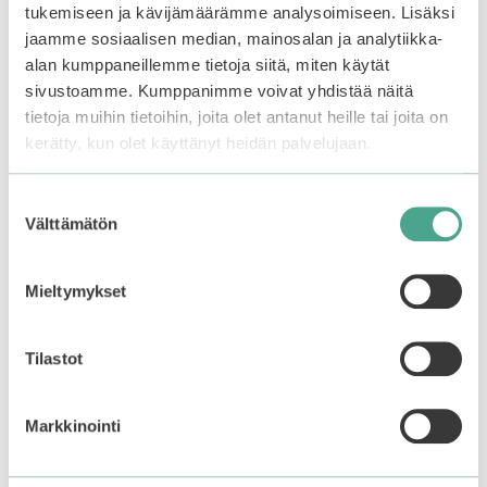
tukemiseen ja kävijämäärämme analysoimiseen. Lisäksi
jaamme sosiaalisen median, mainosalan ja analytiikka-
alan kumppaneillemme tietoja siitä, miten käytät
sivustoamme. Kumppanimme voivat yhdistää näitä
tietoja muihin tietoihin, joita olet antanut heille tai joita on
kerätty, kun olet käyttänyt heidän palvelujaan.
Suostumuksen
Mizon | Facial Massage
Frudia | Blueberry
Välttämätön
valinta
Roller And Gua Sha Set
Honey Overnight Mask
0
0
Mieltymykset
Original
Current
49,90
€
24,95
€
1,20
€
o
o
u
u
price
price
t
t
was:
is:
o
o
Add to basket
Add to basket
f
f
49,90€.
49,90€.
Tilastot
5
5
Markkinointi