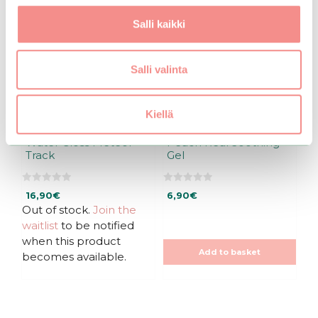
Salli kaikki
Salli valinta
Kiellä
Romand | Glasting
Frudia | My Orchard
Water Gloss Meteor
Peach Real Soothing
Track
Gel
0
0
16,90
€
6,90
€
o
o
u
u
Out of stock.
Join the
t
t
waitlist
to be notified
o
o
f
f
when this product
5
5
Add to basket
becomes available.