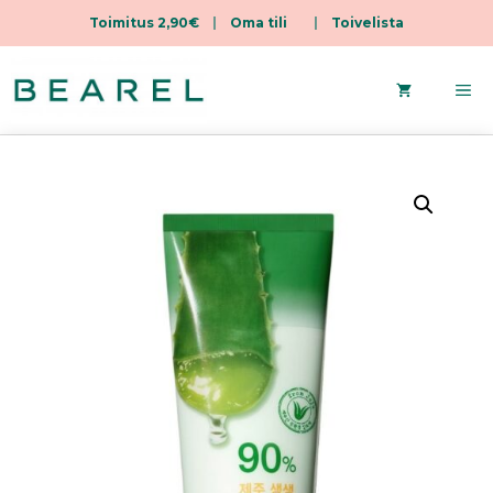
Toimitus 2,90€
|
Oma tili
|
Toivelista
Skip
to
Me
content