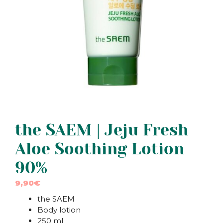
the SAEM | Jeju Fresh
Aloe Soothing Lotion
90%
9,90
€
the SAEM
Body lotion
250 ml