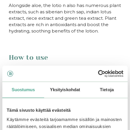
Alongside aloe, the lotio n also has numerous plant
extracts, such as siberian birch sap, indian lotus
extract, riece extract and green tea extract. Plant
extracts are rich in antioxidants and boost the
hydrating, soothing benefits of the lotion.
How to use
Apply daily on the body. Suitable for use day and
night.
Suostumus
Yksityiskohdat
Tietoja
Related products
Tämä sivusto käyttää evästeitä
–50%
Käytämme evästeitä tarjoamamme sisällön ja mainosten
räätälöimiseen, sosiaalisen median ominaisuuksien