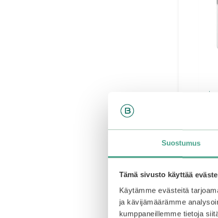
mix
Cent
0
55,9
o
Suostumus
u
t
o
f
5
Tämä sivusto käyttää eväste
Käytämme evästeitä tarjoama
ja kävijämäärämme analysoim
kumppaneillemme tietoja siitä