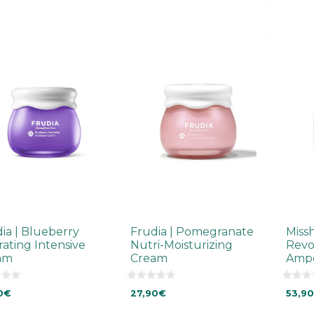
ia | Blueberry
Frudia | Pomegranate
Missh
ating Intensive
Nutri-Moisturizing
Revo
am
Cream
Ampo
0
0
0
€
27,90
€
53,90
o
o
u
u
t
t