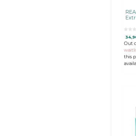
REA
Ext
0
34,9
o
u
Out o
t
waitli
o
f
this
5
avail