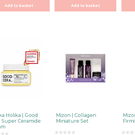
o
o
Add to basket
Add to basket
f
f
5
5
ka Holika | Good
Mizon | Collagen
Mizo
a Super Ceramide
Miniature Set
Firm
am