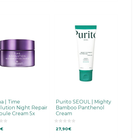
a | Time
Purito SEOUL | Mighty
lution Night Repair
Bamboo Panthenol
ule Cream 5x
Cream
0
€
27,90
€
o
u
t