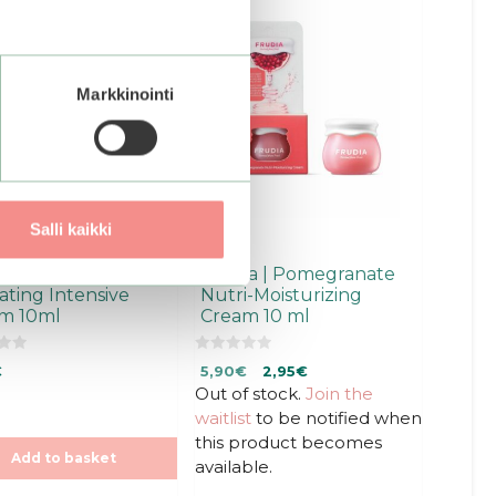
Markkinointi
Salli kaikki
ia | Blueberry
Frudia | Pomegranate
ating Intensive
Nutri-Moisturizing
m 10ml
Cream 10 ml
0
Original
Current
€
5,90
€
2,95
€
o
u
Out of stock.
price
price
Join the
t
was:
is:
waitlist
to be notified when
o
f
5,90€.
5,90€.
this product becomes
5
Add to basket
available.