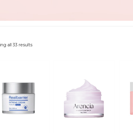
Sorted
ng all 33 results
by
latest