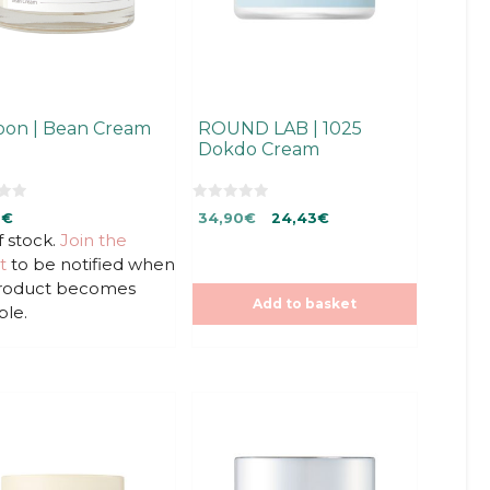
oon | Bean Cream
ROUND LAB | 1025
Dokdo Cream
0
Original
Current
0
€
34,90
€
24,43
€
o
u
f stock.
Join the
price
price
t
was:
is:
t
to be notified when
o
f
34,90€.
34,90€.
product becomes
5
Add to basket
ble.
This
product
has
multiple