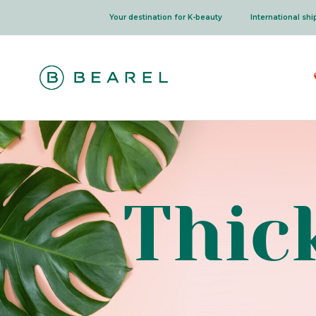
Skip
Your destination for K-beauty
International sh
to
content
Thic