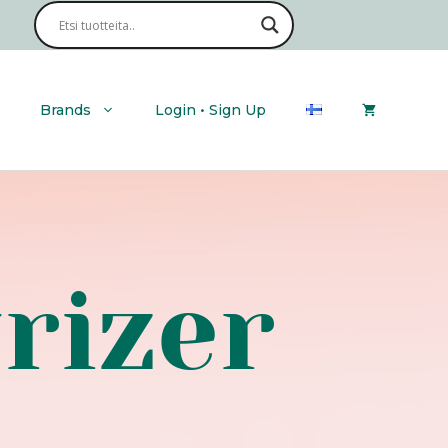
Brands
Login • Sign Up
rizer