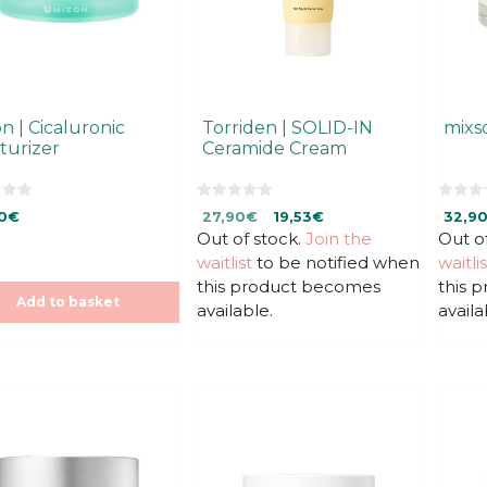
n | Cicaluronic
Torriden | SOLID-IN
mixs
turizer
Ceramide Cream
0
0
Original
Current
0
€
27,90
€
19,53
€
32,9
o
o
u
u
Out of stock.
price
price
Join the
Out o
t
t
was:
is:
waitlist
to be notified when
waitlis
o
o
f
f
27,90€.
27,90€.
this product becomes
this 
5
5
Add to basket
available.
availa