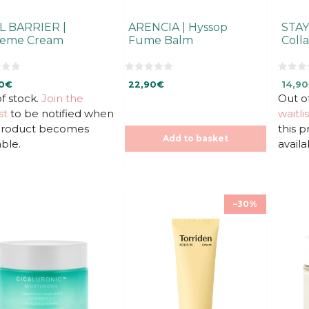
L BARRIER |
ARENCIA | Hyssop
STAY
reme Cream
Fume Balm
Coll
0
0
Origi
0
€
22,90
€
14,90
o
o
u
u
f stock.
Join the
Out o
price
t
t
was:
st
to be notified when
waitlis
o
o
f
f
14,90
 product becomes
this 
5
5
Add to basket
able.
availa
–30%