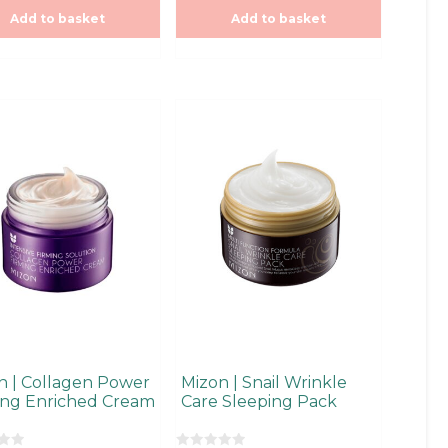
o
Add to basket
Add to basket
f
5
n | Collagen Power
Mizon | Snail Wrinkle
ing Enriched Cream
Care Sleeping Pack