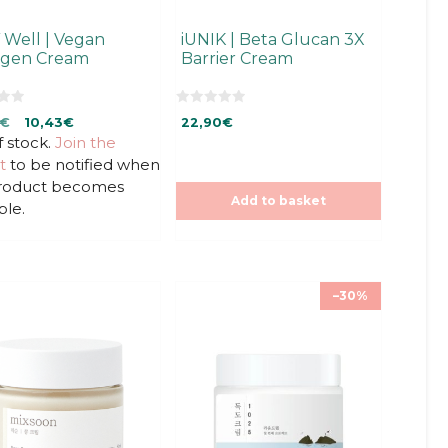
 Well | Vegan
iUNIK | Beta Glucan 3X
agen Cream
Barrier Cream
0
nal
Current
€
10,43
€
22,90
€
o
u
f stock.
price
Join the
t
is:
t
to be notified when
o
f
€.
14,90€.
product becomes
5
Add to basket
ble.
–30%