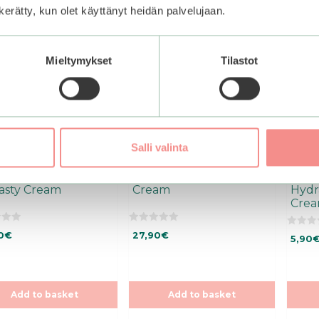
n kerätty, kun olet käyttänyt heidän palvelujaan.
Mieltymykset
Tilastot
Salli valinta
ty Of Joseon |
Frudia | Avocado Relief
Frud
asty Cream
Cream
Hydr
Crea
0
0
0
€
27,90
€
5,90
o
o
u
u
t
t
o
o
f
f
5
5
Add to basket
Add to basket