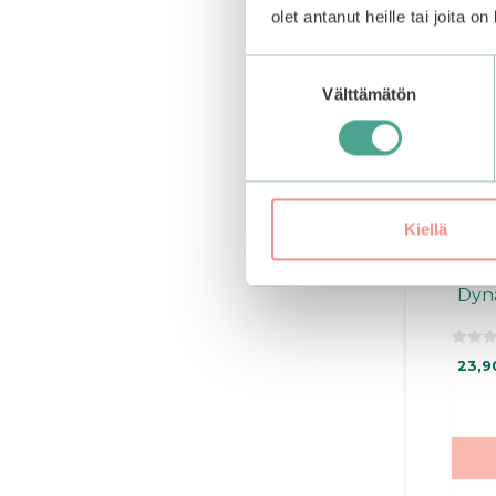
olet antanut heille tai joita o
Suostumuksen
Välttämätön
valinta
Kiellä
Beau
Dyn
0
23,9
o
u
t
o
f
5