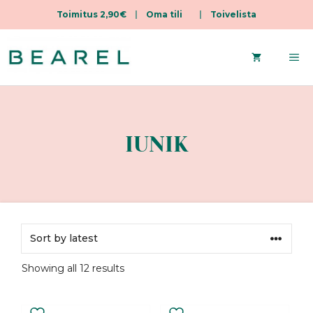
Toimitus 2,90€
|
Oma tili
|
Toivelista
Skip
to
Me
content
IUNIK
Sorted
Showing all 12 results
by
latest