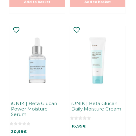
5
Add to basket
Add to basket
f
5
iUNIK | Beta Glucan
iUNIK | Beta Glucan
Power Moisture
Daily Moisture Cream
Serum
0
16,99
€
o
0
u
20,99
€
o
t