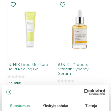
iUNIK Lime Moisture
iUNIK | Propolis
Mild Peeling Gel
Vitamin Synergy
Serum
0
13,99
€
o
0
u
20,99
€
o
t
u
o
t
f
o
5
Add to basket
Add to basket
f
5
Suostumus
Yksityiskohdat
Tietoja