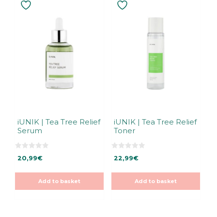
iUNIK | Tea Tree Relief
iUNIK | Tea Tree Relief
Serum
Toner
0
0
20,99
€
22,99
€
o
o
u
u
t
t
o
o
Add to basket
Add to basket
f
f
5
5