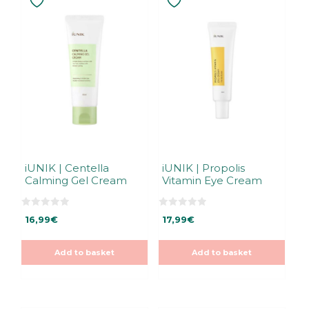
iUNIK | Centella
iUNIK | Propolis
Calming Gel Cream
Vitamin Eye Cream
0
0
16,99
€
17,99
€
o
o
u
u
t
t
o
o
Add to basket
Add to basket
f
f
5
5