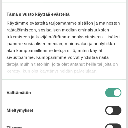
Tämä sivusto käyttää evästeitä
Käytämme evästeitä tarjoamamme sisällön ja mainosten
räätälöimiseen, sosiaalisen median ominaisuuksien
tukemiseen ja kävijämäärämme analysoimiseen. Lisäksi
jaamme sosiaalisen median, mainosalan ja analytiikka-
alan kumppaneillemme tietoja siitä, miten käytät
sivustoamme. Kumppanimme voivat yhdistää näitä
tietoja muihin tietoihin, joita olet antanut heille tai joita on
kerätty, kun olet käyttänyt heidän palvelujaan.
iUNIK | Calendula
iUNIK | Centella Green
Suostumuksen
Complete Cleansing
Fresh Cleansing Oil
Oil
Välttämätön
valinta
0
25,99
€
o
0
u
23,99
€
Mieltymykset
o
t
u
o
t
f
o
5
Add to basket
Add to basket
f
5
Tilastot