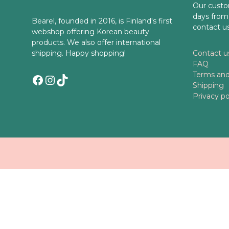
Our custo
days from
Bearel, founded in 2016, is Finland's first
contact u
webshop offering Korean beauty
products. We also offer international
shipping. Happy shopping!
Contact u
FAQ
Terms and
Facebook
Instagram
TikTok
Shipping
Privacy po