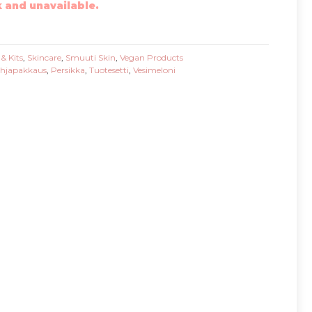
k and unavailable.
 & Kits
,
Skincare
,
Smuuti Skin
,
Vegan Products
hjapakkaus
,
Persikka
,
Tuotesetti
,
Vesimeloni