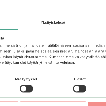
–25%
Yksityiskohdat
itä
mme sisällön ja mainosten räätälöimiseen, sosiaalisen median
iseen. Lisäksi jaamme sosiaalisen median, mainosalan ja analy
, miten käytät sivustoamme. Kumppanimme voivat yhdistää näitä t
n kerätty, kun olet käyttänyt heidän palvelujaan.
Mieltymykset
Tilastot