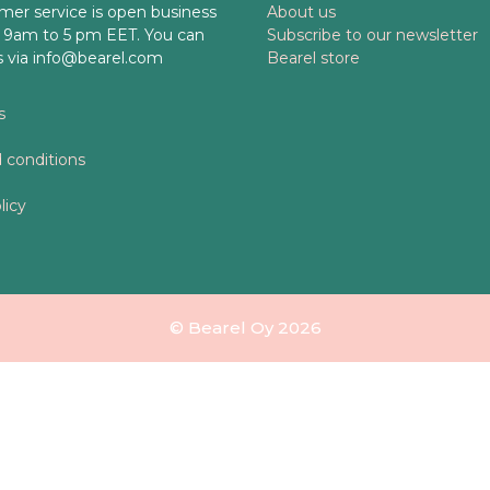
mer service is open business
About us
 9am to 5 pm EET. You can
Subscribe to our newsletter
s via info@bearel.com
Bearel store
s
 conditions
licy
© Bearel Oy 2026