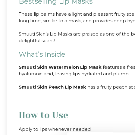
Bestselling Lip Masks
These lip balms have a light and pleasant fruity scen
long time, similar to a mask, and provides deep hyd
Smuuti Skin’s Lip Masks are praised as one of the b
delightful scent!
What’s Inside
Smuuti Skin Watermelon Lip Mask
features a fr
hyaluronic acid, leaving lips hydrated and plump.
Smuuti Skin Peach Lip Mask
has a fruity peach sc
How to Use
Apply to lips whenever needed.