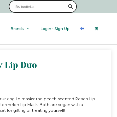
Brands
Login • Sign Up
y Lip Duo
isturizing lip masks: the peach-scented Peach Lip
ermelon Lip Mask. Both are vegan with a
et for gifting or treating yourself!