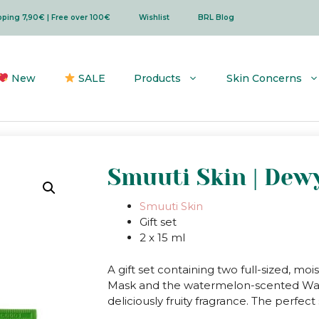
ipping 7,90€ | Free over 100€
Wishlist
BRL Blog
New
SALE
Products
Skin Concerns
Smuuti Skin | Dew
Smuuti Skin
Gift set
2 x 15 ml
A gift set containing two full-sized, mo
Mask and the watermelon-scented Wat
deliciously fruity fragrance. The perfect s