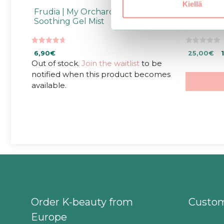
Kiellä
Frudia | My Orchard Aloe Real
COSRX | 
Soothing Gel Mist
Overnig
4.67
0
Original
Cu
6,90
€
25,00
€
out of 5
o
u
Out of stock.
Join the waitlist
to be
price
pr
t
was:
is:
notified when this product becomes
o
f
25,00€.
25
available.
5
Order K-beauty from
Custom
Europe