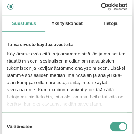
serum or a moisturizer.
.
Suostumus
Yksityiskohdat
Tietoja
Related products
Tämä sivusto käyttää evästeitä
–25%
Käytämme evästeitä tarjoamamme sisällön ja mainosten
räätälöimiseen, sosiaalisen median ominaisuuksien
tukemiseen ja kävijämäärämme analysoimiseen. Lisäksi
jaamme sosiaalisen median, mainosalan ja analytiikka-
alan kumppaneillemme tietoja siitä, miten käytät
sivustoamme. Kumppanimme voivat yhdistää näitä
tietoja muihin tietoihin, joita olet antanut heille tai joita on
kerätty, kun olet käyttänyt heidän palvelujaan.
Frudia | Mango Honey
COSRX | Advanced
Suostumuksen
Sleep Lip Mask
Snail 92 All In One
Välttämätön
valinta
Cream