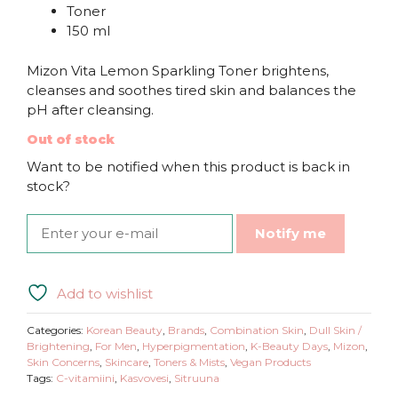
Toner
150 ml
Mizon Vita Lemon Sparkling Toner brightens,
cleanses and soothes tired skin and balances the
pH after cleansing.
Out of stock
Want to be notified when this product is back in
stock?
Notify me
Add to wishlist
Categories:
Korean Beauty
,
Brands
,
Combination Skin
,
Dull Skin /
Brightening
,
For Men
,
Hyperpigmentation
,
K-Beauty Days
,
Mizon
,
Skin Concerns
,
Skincare
,
Toners & Mists
,
Vegan Products
Tags:
C-vitamiini
,
Kasvovesi
,
Sitruuna