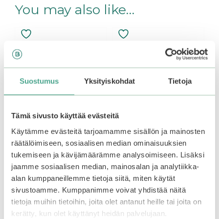
You may also like…
Suostumus
Yksityiskohdat
Tietoja
Tämä sivusto käyttää evästeitä
Käytämme evästeitä tarjoamamme sisällön ja mainosten
räätälöimiseen, sosiaalisen median ominaisuuksien
Mizon | My Relaxing
Mizon | My Relaxing
tukemiseen ja kävijämäärämme analysoimiseen. Lisäksi
Time Body Wash
Time Body Wash
jaamme sosiaalisen median, mainosalan ja analytiikka-
Blueberry
Peach
alan kumppaneillemme tietoja siitä, miten käytät
sivustoamme. Kumppanimme voivat yhdistää näitä
0
0
11,90
€
11,90
€
tietoja muihin tietoihin, joita olet antanut heille tai joita on
o
o
u
u
Out of stock.
Join the
kerätty, kun olet käyttänyt heidän palvelujaan.
t
t