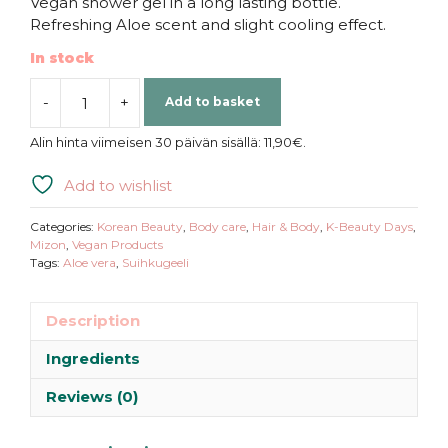
Vegan shower gel in a long lasting bottle.
Refreshing Aloe scent and slight cooling effect.
In stock
-
+
Add to basket
Mizon
|
Alin hinta viimeisen 30 päivän sisällä:
11,90
€
.
My
Relaxing
Add to wishlist
Time
Body
Categories:
Korean Beauty
,
Body care
,
Hair & Body
,
K-Beauty Days
,
Wash
Mizon
,
Vegan Products
Tags:
Aloe vera
,
Suihkugeeli
Aloe
quantity
Description
Ingredients
Reviews (0)