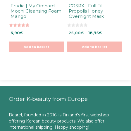
Frudia | My Orchard
COSRX | Full Fit
Mochi Cleansing Foam
Propolis Honey
Mango
Overnight Mask
5.00
0
Original
Current
6,90
€
25,00
€
18,75
€
out of 5
o
u
price
price
t
was:
is:
o
Add to basket
Add to basket
f
25,00€.
25,00€.
5
Order K-beauty from Europe
Bearel, founded in 2016, is Finland's first webshop
offering Korean beauty products. We also offer
international shipping. Happy shopping!