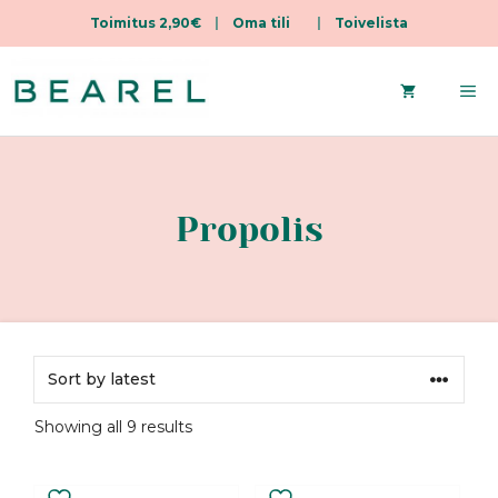
Toimitus 2,90€
|
Oma tili
|
Toivelista
Skip
to
Me
content
Propolis
Sorted
Showing all 9 results
by
latest