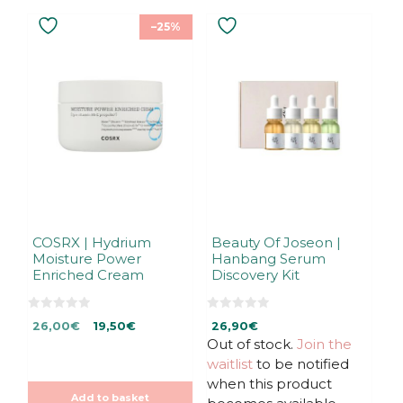
–25%
COSRX | Hydrium
Beauty Of Joseon |
Moisture Power
Hanbang Serum
Enriched Cream
Discovery Kit
0
0
Original
Current
26,00
€
19,50
€
26,90
€
o
o
u
u
price
price
Out of stock.
Join the
t
t
was:
is:
waitlist
to be notified
o
o
f
f
26,00€.
26,00€.
when this product
5
5
Add to basket