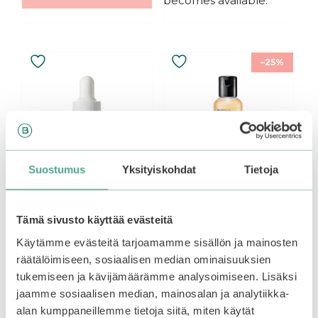
becomes available.
–25%
Suostumus
Yksityiskohdat
Tietoja
Tämä sivusto käyttää evästeitä
Beauty Of Joseon |
COSRX | Full Fit
Käytämme evästeitä tarjoamamme sisällön ja mainosten
Glow Serum: Propolis
Propolis Synergy
+ Niacinamide
Toner
räätälöimiseen, sosiaalisen median ominaisuuksien
tukemiseen ja kävijämäärämme analysoimiseen. Lisäksi
jaamme sosiaalisen median, mainosalan ja analytiikka-
0
0
Original
Current
16,90
€
21,00
€
15,75
€
o
o
alan kumppaneillemme tietoja siitä, miten käytät
u
u
Out of stock.
Join the
Out of stock.
price
price
Join the