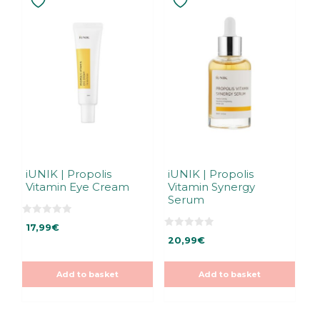
iUNIK | Propolis
iUNIK | Propolis
Vitamin Eye Cream
Vitamin Synergy
Serum
0
17,99
€
o
0
u
20,99
€
o
t
u
o
t
f
o
5
Add to basket
Add to basket
f
5