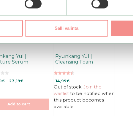
Salli valinta
nkang Yul |
Pyunkang Yul |
sture Serum
Cleansing Foam
4.50
Original
Current
9
€
23,19
€
14,99
€
out of 5
price
price
Out of stock.
Join the
was:
is:
waitlist
to be notified when
28,99€.
23,19€.
this product becomes
Add to cart
available.