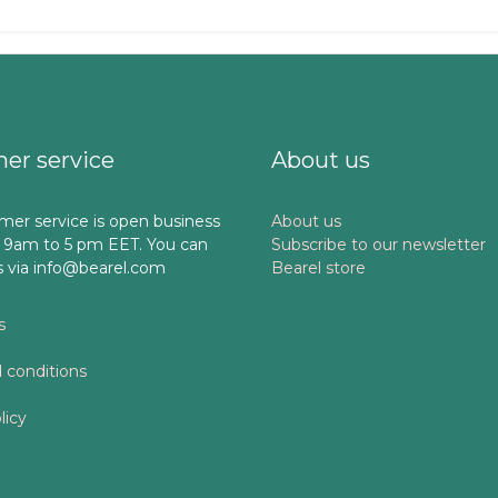
er service
About us
mer service is open business
About us
 9am to 5 pm EET. You can
Subscribe to our newsletter
s via info@bearel.com
Bearel store
s
 conditions
licy