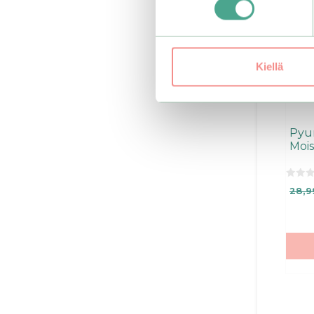
Kiellä
Pyu
Moi
0
28,9
o
u
t
o
f
5