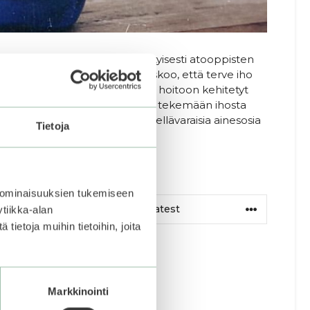
sairaala, joka tunnetaan erityisesti atooppisten
filosofian mukaisesti brändi uskoo, että terve iho
sesti herkän ja atooppisen ihon hoitoon kehitetyt
rauhoittamaan, kosteuttamaan ja tekemään ihosta
 ja suosii luonnollisia sekä hellävaraisia ainesosia
Tietoja
 ja vegaani tuotemerkki.
 YUL
 ominaisuuksien tukemiseen
tiikka-alan
ietoja muihin tietoihin, joita
Markkinointi