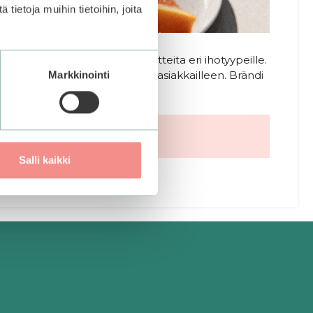
ietoja muihin tietoihin, joita
gasnaamioita ja ihonhoitotuotteita eri ihotyypeille.
tarjota huippuluokan tuotteita asiakkailleen. Brändi
Markkinointi
i 10 vuoden ajan.
Salli kaikki