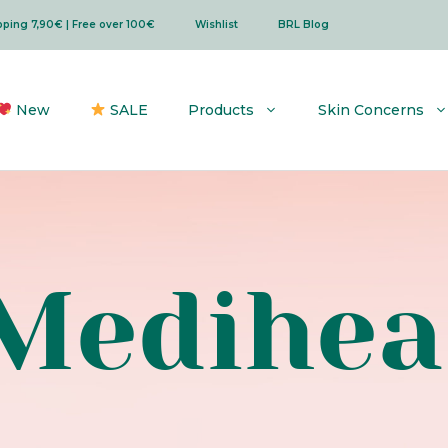
ipping 7,90€ | Free over 100€
Wishlist
BRL Blog
New
SALE
Products
Skin Concerns
Medihea