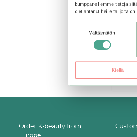
kumppaneillemme tietoja siitä
olet antanut heille tai joita o
Suostumuksen
Kang
Medi
Välttämätön
valinta
Kiellä
Order K-beauty from
Custom
Europe