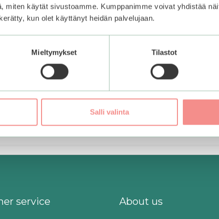
, miten käytät sivustoamme. Kumppanimme voivat yhdistää näitä t
n kerätty, kun olet käyttänyt heidän palvelujaan.
asnaamioihin erikoistunut brändi, jolla on laaja valikoima kan
heal panostaa laadukkaisiin raaka-aineisiin, jotta he voivat 
Mieltymykset
Tilastot
on rakentanut mainettaan jo yl
No products were found matching your selection.
Salli valinta
er service
About us