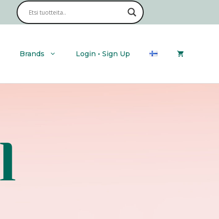
Brands
Login • Sign Up
l