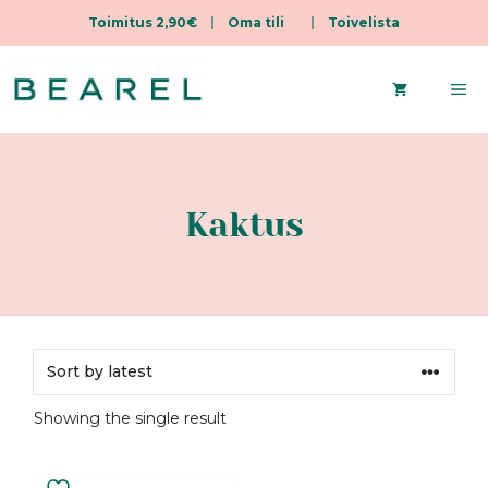
Toimitus 2,90€
|
Oma tili
|
Toivelista
Skip
to
Me
content
Kaktus
Showing the single result