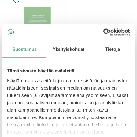
Suostumus
Yksityiskohdat
Tietoja
Tämä sivusto käyttää evästeitä
Mizon | Pore Fresh
Clear Nose Pack
Käytämme evästeitä tarjoamamme sisällön ja mainosten
räätälöimiseen, sosiaalisen median ominaisuuksien
tukemiseen ja kävijämäärämme analysoimiseen. Lisäksi
0
1,90
€
o
jaamme sosiaalisen median, mainosalan ja analytiikka-
u
Out of stock.
Join the
t
waitlist
to be notified
alan kumppaneillemme tietoja siitä, miten käytät
o
f
when this product
sivustoamme. Kumppanimme voivat yhdistää näitä
5
becomes available.
tietoja muihin tietoihin, joita olet antanut heille tai joita on
kerätty, kun olet käyttänyt heidän palvelujaan.