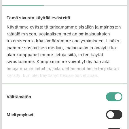
Tämä sivusto käyttää evästeitä
This
This
product
product
Käytämme evästeitä tarjoamamme sisällön ja mainosten
has
has
räätälöimiseen, sosiaalisen median ominaisuuksien
multiple
multiple
tukemiseen ja kävijämäärämme analysoimiseen. Lisäksi
variants.
variants.
jaamme sosiaalisen median, mainosalan ja analytiikka-
The
The
alan kumppaneillemme tietoja siitä, miten käytät
options
options
sivustoamme. Kumppanimme voivat yhdistää näitä
may
may
tietoja muihin tietoihin, joita olet antanut heille tai joita on
be
be
kerätty, kun olet käyttänyt heidän palvelujaan.
chosen
chosen
on
on
the
the
Peripera | Ink Velvet
Peripera | Ink Airy
Suostumuksen
Tint
Velvet Peach
product
product
Välttämätön
valinta
page
page
0
0
11,90
€
11,90
€
o
o
Mieltymykset
u
u
Out of stock.
Join the
Out of stock.
Join the
t
t
waitlist
to be notified
waitlist
to be notified
o
o
f
f