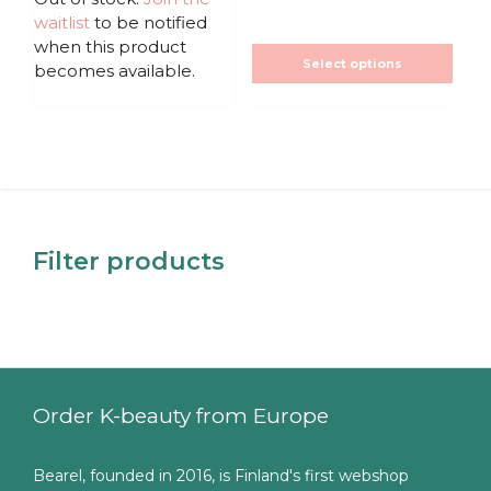
t
t
waitlist
to be notified
o
o
f
f
when this product
5
5
Select options
becomes available.
Filter products
Order K-beauty from Europe
Bearel, founded in 2016, is Finland's first webshop