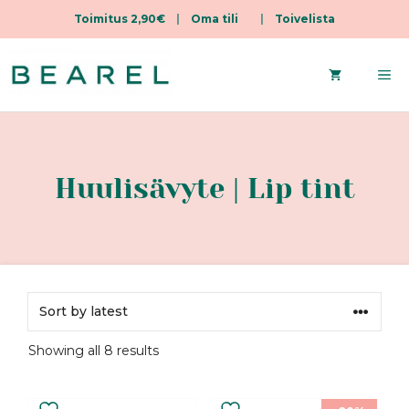
Toimitus 2,90€
|
Oma tili
|
Toivelista
Skip
to
Me
content
Huulisävyte | Lip tint
Sorted
Showing all 8 results
by
latest
This
This