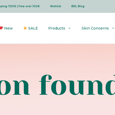
ipping 7,90€ | Free over 100€
Wishlist
BRL Blog
New
SALE
Products
Skin Concerns
on foun