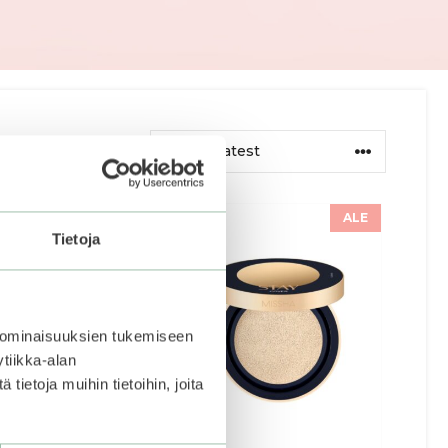
This
ALE
ct
product
Tietoja
has
ple
multiple
ts.
variants.
The
 ominaisuuksien tukemiseen
ns
options
tiikka-alan
may
ietoja muihin tietoihin, joita
be
en
chosen
on