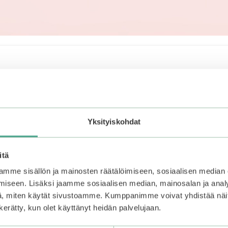
Sorted
ng all 4 results
by
latest
This
This
ALE
uct
product
produ
Yksityiskohdat
has
has
ple
multiple
multi
ts.
variants.
varian
itä
The
The
mme sisällön ja mainosten räätälöimiseen, sosiaalisen median
ns
options
optio
iseen. Lisäksi jaamme sosiaalisen median, mainosalan ja analy
may
may
, miten käytät sivustoamme. Kumppanimme voivat yhdistää näitä t
be
be
n kerätty, kun olet käyttänyt heidän palvelujaan.
en
chosen
chos
on
on