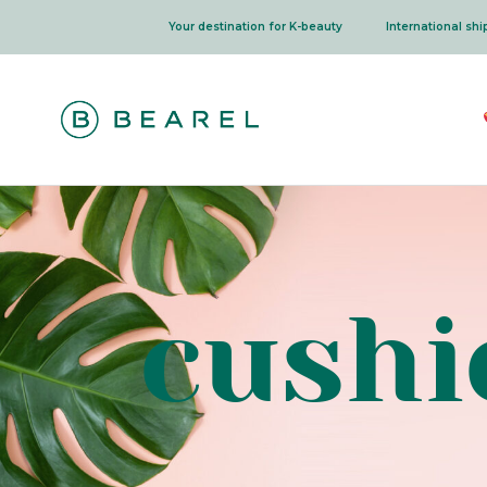
Skip
Your destination for K-beauty
International sh
to
content
cushi