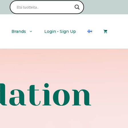
Brands
Login • Sign Up
dation