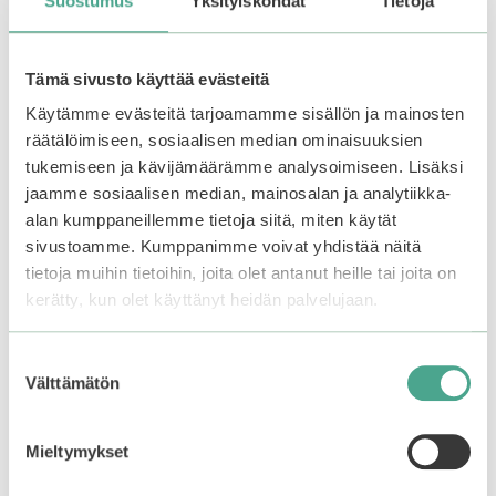
Suostumus
Yksityiskohdat
Tietoja
favorite from the world of Korean beauty.
Tämä sivusto käyttää evästeitä
Käytämme evästeitä tarjoamamme sisällön ja mainosten
Showing the single result
räätälöimiseen, sosiaalisen median ominaisuuksien
tukemiseen ja kävijämäärämme analysoimiseen. Lisäksi
jaamme sosiaalisen median, mainosalan ja analytiikka-
This
product
alan kumppaneillemme tietoja siitä, miten käytät
has
sivustoamme. Kumppanimme voivat yhdistää näitä
multiple
tietoja muihin tietoihin, joita olet antanut heille tai joita on
variants.
kerätty, kun olet käyttänyt heidän palvelujaan.
The
options
Suostumuksen
may
Välttämätön
valinta
be
chosen
on
Mieltymykset
the
Kaja | Beauty Bento
product