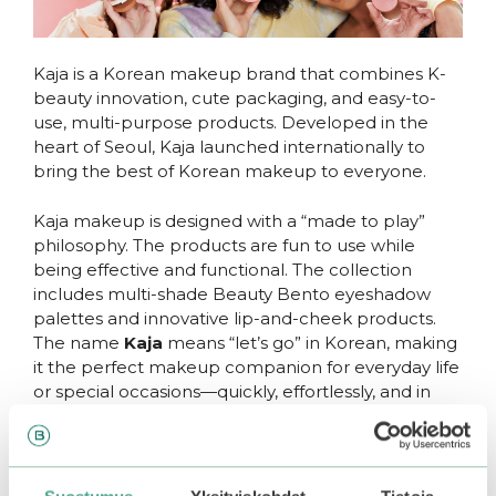
Kaja is a Korean makeup brand that combines K-
beauty innovation, cute packaging, and easy-to-
use, multi-purpose products. Developed in the
heart of Seoul, Kaja launched internationally to
bring the best of Korean makeup to everyone.
Kaja makeup is designed with a “made to play”
philosophy. The products are fun to use while
being effective and functional. The collection
includes multi-shade Beauty Bento eyeshadow
palettes and innovative lip-and-cheek products.
The name
Kaja
means “let’s go” in Korean, making
it the perfect makeup companion for everyday life
or special occasions—quickly, effortlessly, and in
style. Kaja products are suitable for all skin types
and tones.
Explore Kaja makeup at Bearel and find your