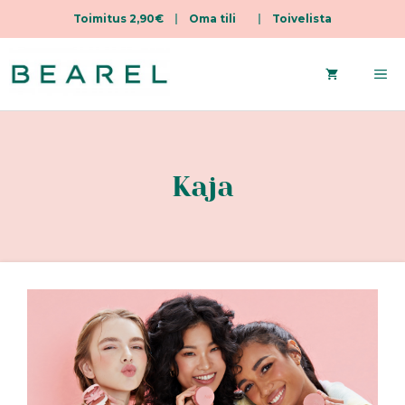
Toimitus 2,90€
|
Oma tili
|
Toivelista
Skip
to
Me
content
Kaja